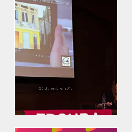
Música Bacterial por José Luis
Romero, Ricardo Climent, Javier
Acevedo Mota, Javier Nava,
Manusamo & Bzika y Siglinde
23 diciembre, 2015
Langholz