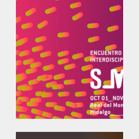
Vinculación / presentación
FRONDA Parque Hidalgo 158.. .
.
Dialogo Interdisciplinar: El viaje del
arte y la arquitectura a la realidad
aumentada por Manusamo & Bzika
6 diciembre, 2015