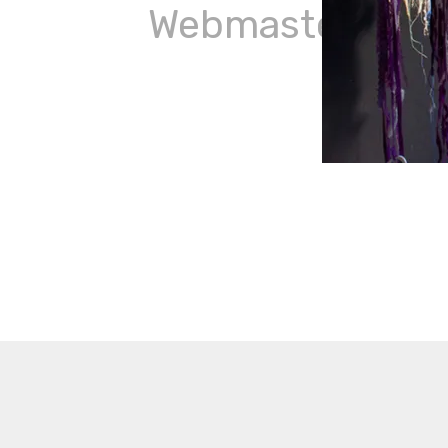
WebmasterAstr