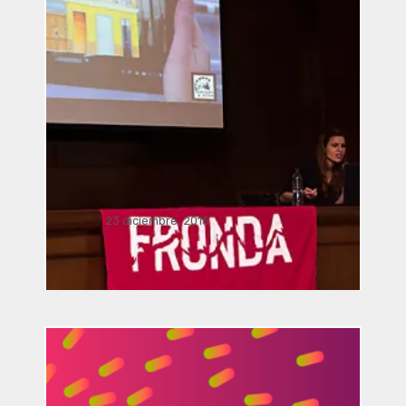
Música Bacterial por José Luis
Romero, Ricardo Climent, Javier
Acevedo Mota, Javier Nava,
Manusamo & Bzika y Siglinde
Langholz
23 diciembre, 2015
Vinculación / presentación
FRONDA Parque Hidalgo 158.. . .