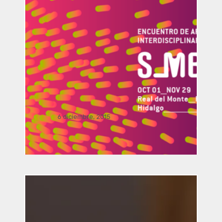
Dialogo Interdisciplinar: El viaje del
arte y la arquitectura a la realidad
aumentada por Manusamo & Bzika
6 diciembre, 2015
Simposio / conferencia Sala J. Pilar
Licona UAEH,. . .