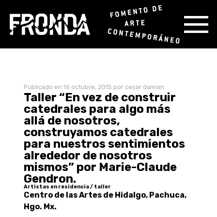
Skip
Publicado en
16 octubre, 2015
por cesar damian
to
Taller “En vez de construir
content
catedrales para algo más
allá de nosotros,
construyamos catedrales
para nuestros sentimientos
alrededor de nosotros
mismos” por Marie-Claude
Gendron.
Artistas en residencia / taller
Centro de las Artes de Hidalgo, Pachuca,
Hgo.
Mx.