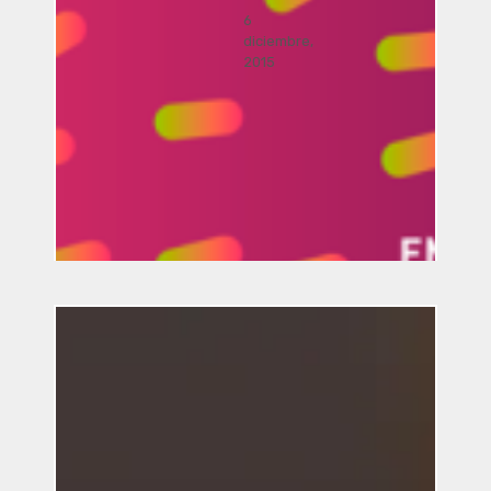
6
diciembre,
2015
Música Bacterial por José Luis
Romero, Ricardo Climent, Javier
Acevedo Mota, Javier Nava,