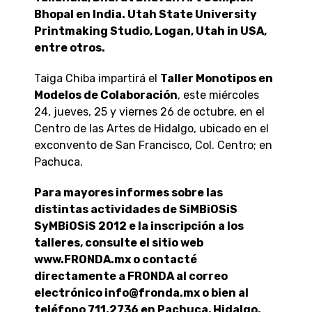
Bhopal en India. Utah State University
Printmaking Studio, Logan, Utah in USA,
entre otros.
Taiga Chiba impartirá el
Taller Monotipos en
Modelos de Colaboración
, este miércoles
24, jueves, 25 y viernes 26 de octubre, en el
Centro de las Artes de Hidalgo, ubicado en el
exconvento de San Francisco, Col. Centro; en
Pachuca.
Para mayores informes sobre las
distintas actividades de SiMBiOSiS
SyMBiOSiS 2012 e la inscripción a los
talleres, consulte el sitio web
www.FRONDA.mx o contacté
directamente a FRONDA al correo
electrónico info@fronda.mx o bien al
teléfono 711.2736 en Pachuca, Hidalgo.