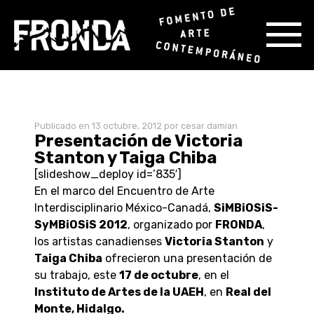
Skip
Publicado en
13 octubre, 2012
por cesar damian
to
Presentación de Victoria
content
Stanton y Taiga Chiba
[slideshow_deploy id=’835′]
En el marco del Encuentro de Arte
Interdisciplinario México-Canadá,
SiMBiOSiS-
SyMBiOSiS 2012
, organizado por
FRONDA
,
los artistas canadienses
Victoria Stanton
y
Taiga Chiba
ofrecieron una presentación de
su trabajo, este
17 de octubre
, en el
Instituto de Artes de la UAEH
, en
Real del
Monte, Hidalgo.