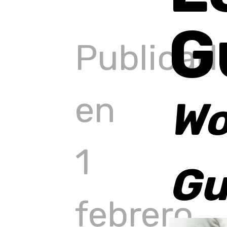
G
content
Publicad
en
Wo
1
Gu
febrero,