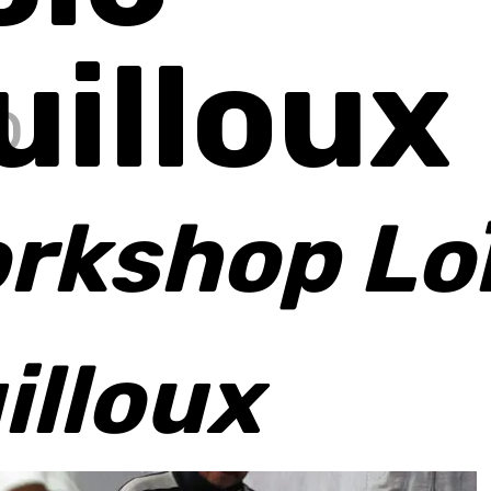
uilloux
o
rkshop Lo
illoux