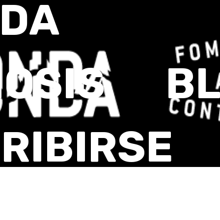
NDA
IOSIS
B
RIBIRSE