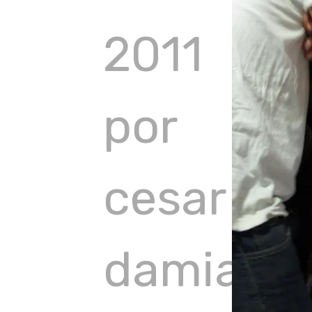
2011
por
cesar
damian