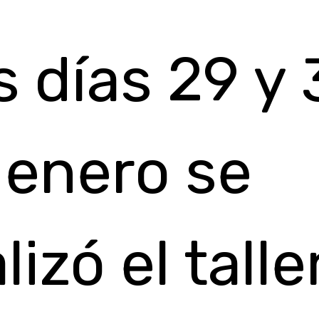
s días 29 y
 enero se
lizó el talle