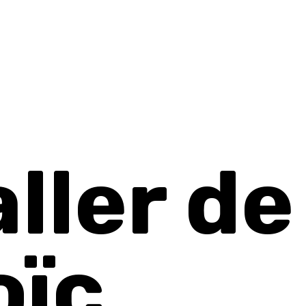
aller de
oïc