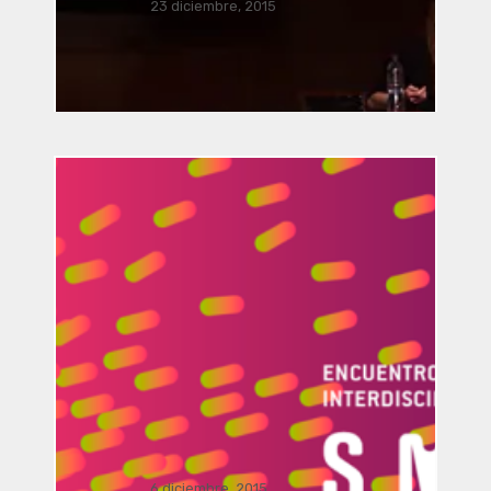
Música Bacterial por José Luis
23 diciembre, 2015
Romero, Ricardo Climent, Javier
Acevedo Mota, Javier Nava,
Manusamo & Bzika y Siglinde
Langholz
Vinculación / presentación
FRONDA Parque Hidalgo
158.. . .
Dialogo Interdisciplinar: El viaje del
6 diciembre, 2015