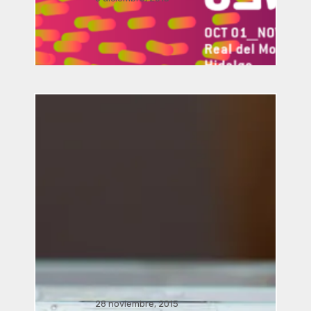
arte y la arquitectura a la realidad
aumentada por Manusamo & Bzika
Simposio / conferencia Sala
J. Pilar Licona UAEH,. . .
Visita guiada a la exposición
28 noviembre, 2015