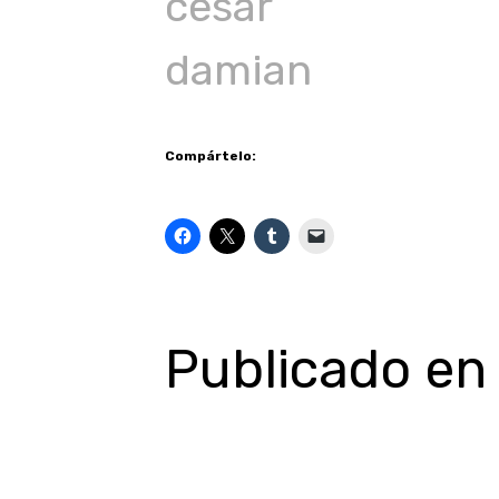
cesar
damian
Compártelo:
Publicado e