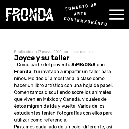
Skip
Publicado en
17 mayo, 2010
por cesar damian
to
Joyce y su taller
content
Como parte del proyecto
SiMBiOSiS
con
Fronda
, fui invitada a impartir un taller para
niños. Me decidí a mostrar a la clase cómo
hacer un libro artístico con una hoja de papel.
Comenzamos discutiendo sobre los animales
que viven en México y Canadá, y cuáles de
éstos migran de ida y vuelta. Varios de los
estudiantes tenían fotografías con ellos para
utilizar como referencia.
Pintamos cada lado de un color diferente, así