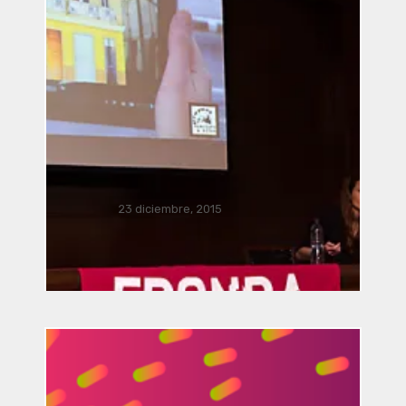
Música Bacterial por José Luis
Romero, Ricardo Climent, Javier
Acevedo Mota, Javier Nava,
Manusamo & Bzika y Siglinde
Langholz
23 diciembre, 2015
Vinculación / presentación