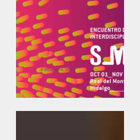
FRONDA Parque Hidalgo 158.. . .
Dialogo Interdisciplinar: El viaje del
arte y la arquitectura a la realidad
aumentada por Manusamo & Bzika
6 diciembre, 2015
Simposio / conferencia Sala J.
Pilar Licona UAEH,. . .