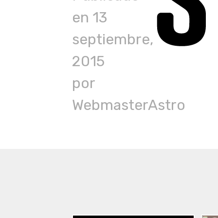
en
13
septiembre,
2015
por
WebmasterAstro