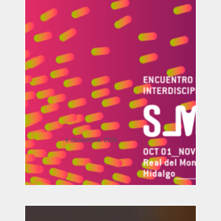
Vinculación / presentación
FRONDA Parque Hidalgo 158.. .
.
Dialogo Interdisciplinar: El viaje del
arte y la arquitectura a la realidad
aumentada por Manusamo & Bzika
6 diciembre, 2015