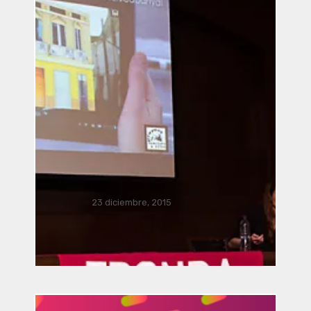
Música Bacterial por José Luis
Romero, Ricardo Climent, Javier
Acevedo Mota, Javier Nava,
Manusamo & Bzika y Siglinde
23 diciembre, 2015
Langholz