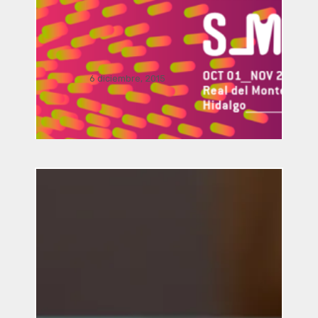
Dialogo Interdisciplinar: El viaje del
arte y la arquitectura a la realidad
aumentada por Manusamo & Bzika
6 diciembre, 2015
Simposio / conferencia Sala J.
Pilar Licona UAEH,. . .