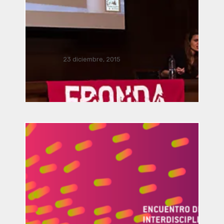
Música Bacterial por José Luis
Romero, Ricardo Climent, Javier
Acevedo Mota, Javier Nava,
Manusamo & Bzika y Siglinde
Langholz
23 diciembre, 2015
Vinculación / presentación
FRONDA Parque Hidalgo 158.. . .