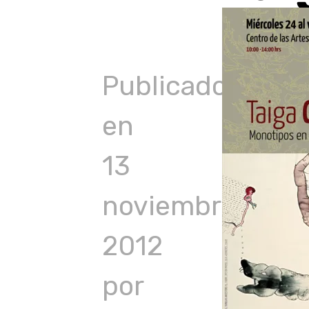
to
content
Publicado
en
13
noviembre,
2012
por