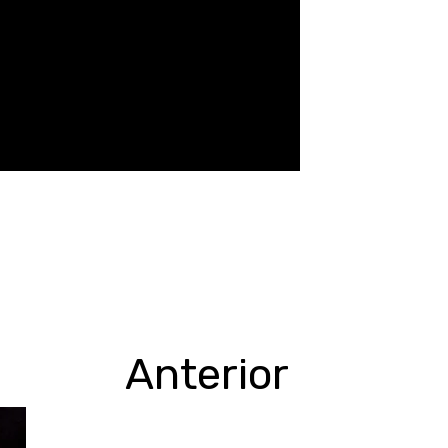
Anterior