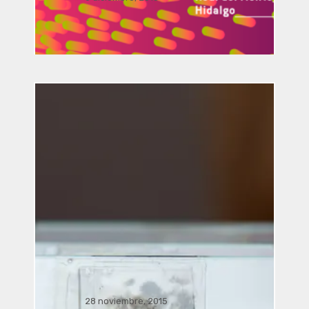
Simposio / conferencia Sala J.
Pilar Licona UAEH,. . .
Visita guiada a la exposición
simbiosis 2015 “El último aliento”
28 noviembre, 2015