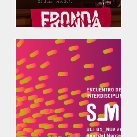
23 diciembre, 2015
Vinculación / presentación
FRONDA Parque Hidalgo 158.. . .
Dialogo Interdisciplinar: El viaje del
arte y la arquitectura a la realidad
aumentada por Manusamo & Bzika
6 diciembre, 2015