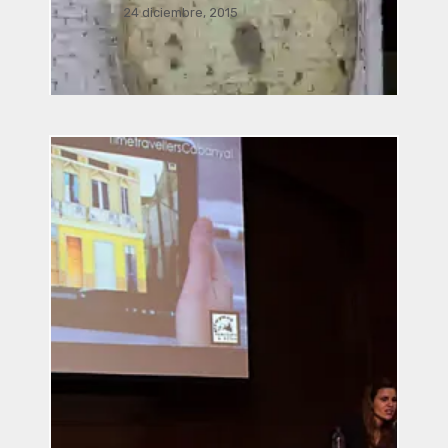
24 diciembre, 2015
Música Bacterial por José Luis
Romero, Ricardo Climent, Javier
Acevedo Mota, Javier Nava,
Manusamo & Bzika y Siglinde
Langholz