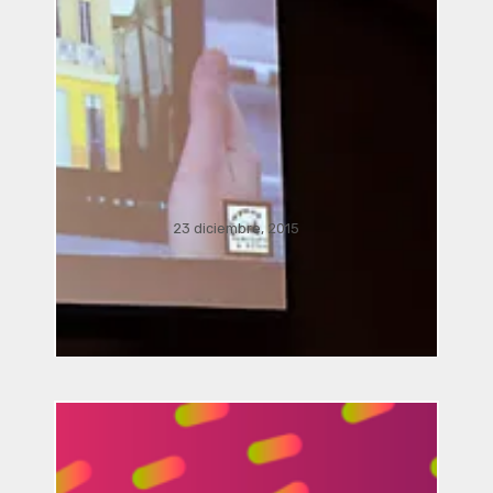
23 diciembre, 2015
Música Bacterial por José Luis
Romero, Ricardo Climent, Javier
Acevedo Mota, Javier Nava,
Manusamo & Bzika y Siglinde