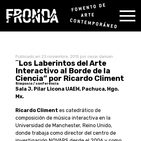
Skip
Publicado en
23 noviembre, 2015
por cesar damian
to
¨Los Laberintos del Arte
content
Interactivo al Borde de la
Ciencia” por Ricardo Climent
Simposio / conferencia
Sala J. Pilar Licona UAEH, Pachuca, Hgo.
Mx.
Ricardo Climent
es catedrático de
composición de música interactiva en la
Universidad de Manchester, Reino Unido,
donde trabaja como director del centro de
investigación NOVARS desde el 2006 y como