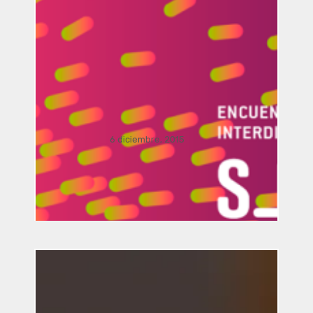
Langholz
6 diciembre, 2015
Vinculación /
presentación
FRONDA Parque
Hidalgo 158.. . .
Dialogo Interdisciplinar: El viaje del
arte y la arquitectura a la realidad
aumentada por Manusamo & Bzika