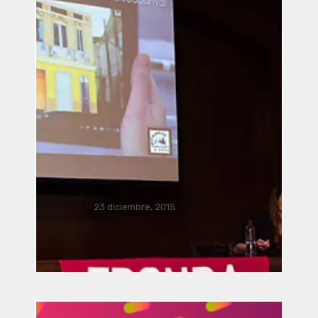
Música Bacterial por José Luis
Romero, Ricardo Climent, Javier
Acevedo Mota, Javier Nava,
Manusamo & Bzika y Siglinde
23 diciembre, 2015
Langholz