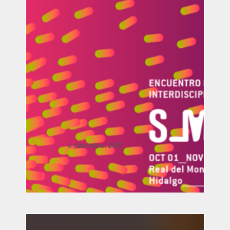
Vinculación / presentación
FRONDA Parque Hidalgo 158.. .
.
Dialogo Interdisciplinar: El viaje del
arte y la arquitectura a la realidad
aumentada por Manusamo & Bzika
6 diciembre, 2015