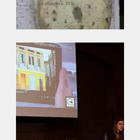
24 diciembre, 2015
Música Bacterial por José Luis
Romero, Ricardo Climent, Javier
Acevedo Mota, Javier Nava,
Manusamo & Bzika y Siglinde
Langholz