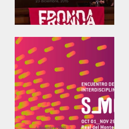
23 diciembre, 2015
Vinculación / presentación
FRONDA Parque Hidalgo 158.. . .
Dialogo Interdisciplinar: El viaje del
arte y la arquitectura a la realidad
aumentada por Manusamo & Bzika
6 diciembre, 2015