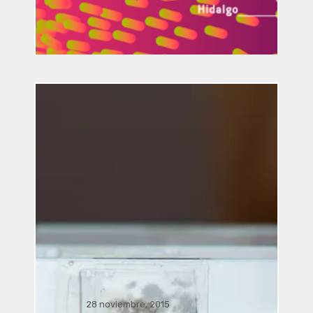
Simposio / conferencia Sala J.
Pilar Licona UAEH,. . .
Visita guiada a la exposición
simbiosis 2015 “El último aliento”
28 noviembre, 2015