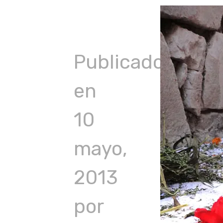
to
content
Publicado
en
10
mayo,
2013
por