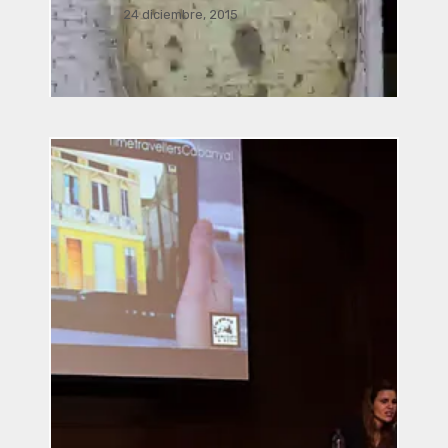
24 diciembre, 2015
Música Bacterial por José Luis
Romero, Ricardo Climent, Javier
Acevedo Mota, Javier Nava,
Manusamo & Bzika y Siglinde
Langholz