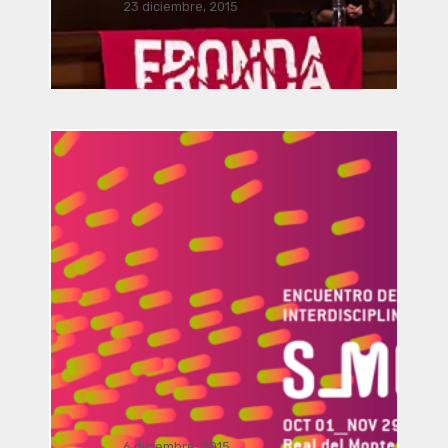
23 diciembre, 2015
Vinculación / presentación
FRONDA Parque Hidalgo 158.. . .
Dialogo Interdisciplinar: El viaje del
arte y la arquitectura a la realidad
aumentada por Manusamo & Bzika
6 diciembre, 2015