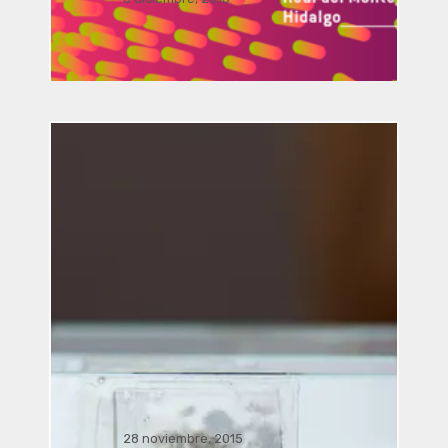
Simposio / conferencia Sala J.
Pilar Licona UAEH,. . .
Visita guiada a la exposición
simbiosis 2015 “El último aliento”
28 noviembre, 2015